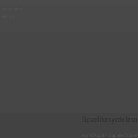
l dine ønsker
glade og
Skræddersyede løsn
Vores kunder har alle forskel