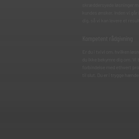
skræddersyede løsninger me
kundes ønsker. Inden vi gå
dig, så vi kan levere et resul
Kompetent rådgivning
Er du i tvivl om, hvilken løs
du ikke bekymre dig om. Vi 
forbindelse med ethvert pro
til slut. Du er i trygge hænd