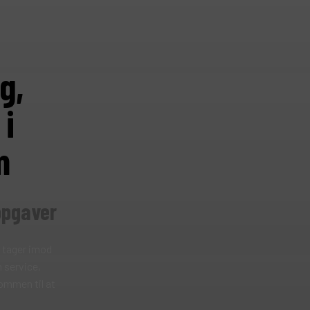
g,
 i
m
opgaver
i tager imod
 service,
ommen til at