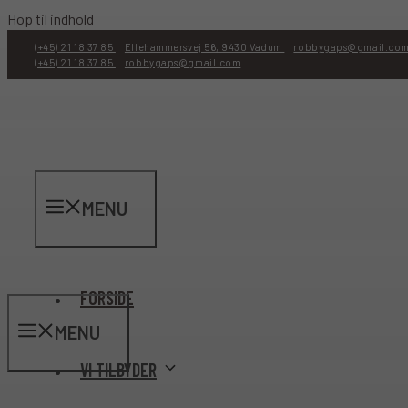
Hop til indhold
(+45) 21 18 37 85
Ellehammersvej 56, 9430 Vadum
robbygaps@gmail.co
(+45) 21 18 37 85
robbygaps@gmail.com
MENU
FORSIDE
MENU
VI TILBYDER