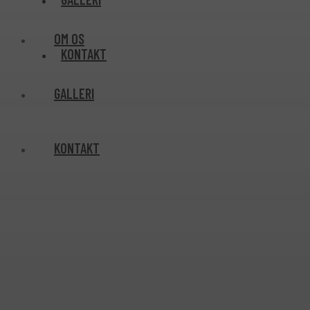
OM OS
KONTAKT
GALLERI
KONTAKT
ROB BYG APS