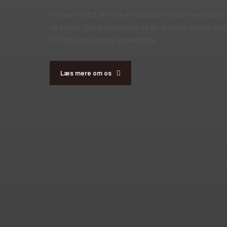
Vi prøver altid at finde en god løsning, der lever op ti
og behov. Det vigtigste for os er, at vores kunder er 
tilfredse med vores samarbejde.
Læs mere om os