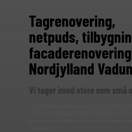
Tagrenovering,
netpuds, tilbygnin
facaderenovering
Nordjylland Vadu
Vi tager imod store som små 
Her på siden kan du læse mere om, hvad vi tilbyder. V
store som små opgaver. Finder du ikke lige netop den
som du søger, beskrevet her, er du stadig meget velk
kontakte os.