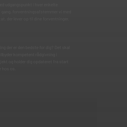
d udgangspunkt i hver enkelte
r i gang, forventningsafstemmer vi med
tat, der lever op til dine forventninger.
ning der er den bedste for dig? Det skal
tilbyder kompetent rådgivning i
jekt og holder dig opdateret fra start
er hos os.